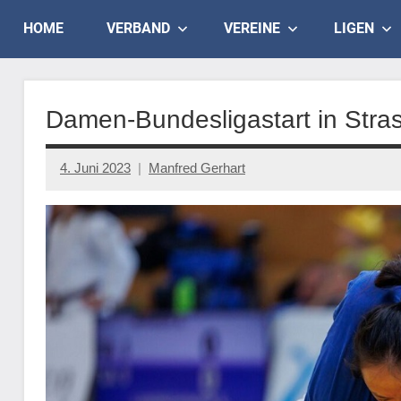
Skip
Judo
HOME
VERBAND
VEREINE
LIGEN
to
content
Landesverband
Salzburg
Damen-Bundesligastart in Stra
4. Juni 2023
Manfred Gerhart