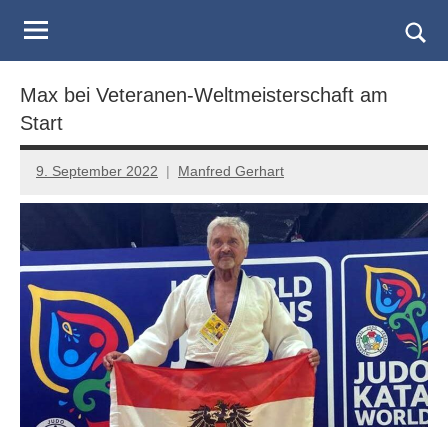
Judo
Skip
to
Landesverband
Togg
content
sear
Salzburg
Max bei Veteranen-Weltmeisterschaft am
form
Start
9. September 2022
Manfred Gerhart