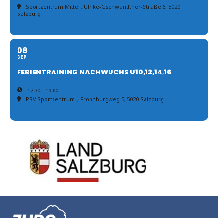
Sportzentrum Mitte
, Ulrike-Gschwandtner-Straße 6, 5020
Salzburg
08
SEP
FERIENTRAINING NACHWUCHS U10,12,14,16
17:30 - 19:00
PSV Sportzentrum
, Frohnburgweg 5, 5020 Salzburg