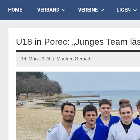
Skip
Judo
HOME
VERBAND
VEREINE
LIGEN
to
content
Landesverband
Salzburg
U18 in Porec: „Junges Team läs
19. März 2024
Manfred Gerhart