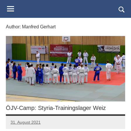
Judo
Skip
to
Landesverband
Togg
content
sear
Salzburg
Author:
Manfred Gerhart
form
ÖJV-Camp: Styria-Trainingslager Weiz
31. August 2021
Manfred