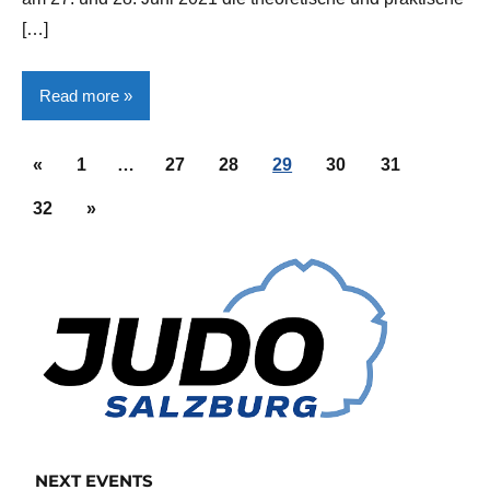
[…]
Read more
Seitennummerierung
Allgemein
Previous
«
1
…
27
28
29
30
31
der
Posts
Next
32
»
Beiträge
Posts
NEXT EVENTS